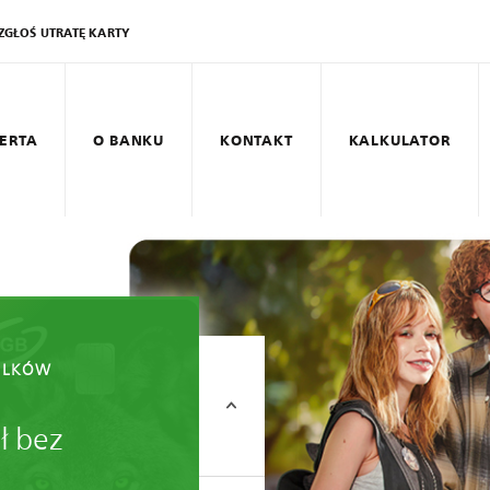
ZGŁOŚ UTRATĘ KARTY
ERTA
O BANKU
KONTAKT
KALKULATOR
GB
Karta Lecha
ILKÓW
zł bez