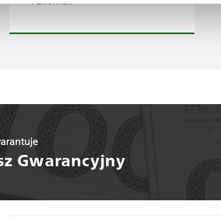
i Ekomax
arantuje
z Gwarancyjny