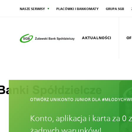
NASZE SERWISY
PLACÓWKI I BANKOMATY
GRUPA SGB
AKTUALNOŚCI
OF
Społecznik
Agro S
OTWÓRZ UNIKONTO JUNIOR DLA #MŁODYCHW
Konto, aplikacja i karta za 0 
żadnych warunków!