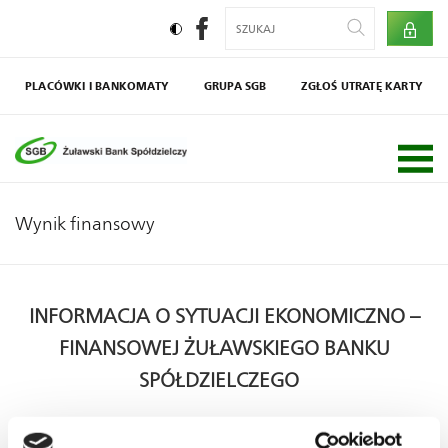
PLACÓWKI I BANKOMATY
GRUPA SGB
ZGŁOŚ UTRATĘ KARTY
Społecznik
Agro SGB
Wynik finansowy
INFORMACJA O SYTUACJI EKONOMICZNO –
FINANSOWEJ ŻUŁAWSKIEGO BANKU
SPÓŁDZIELCZEGO
Wypełniając postanowienia art. 318 ustawy z