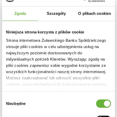
dnia 10 czerwca 2016 o Bankowym Funduszu
Zgoda
Szczegóły
O plikach cookies
Gwarancyjnym, systemie gwarantowania
depozytów oraz przymusowej restrukturyzacji
Niniejsza strona korzysta z plików cookie
uprzejmie informujemy, że sytuacja finansowa
Strona internetowa Żuławskiego Banku Spółdzielczego
Żuławskiego Banku Spółdzielczego
stosuje pliki cookies w celu udostępnienia usług na
przedstawia się w sposób następujący:
najwyższym poziomie dostosowanych do
indywidualnych potrzeb Klientów. Wyrażając zgodę na
pliki cookies zapewnisz sobie wygodne korzystanie ze
ROK FINANSOWY 2025
wszystkich funkcjonalności naszej strony internetowej.
Możesz zaakceptować lub odrzucić wszystkie pliki
Bilans 2025
cookies, poza niezbędnymi do funkcjonowania serwisu,
jak i zmienić ich ustawienia. Więcej informacji o
wykorzystywanych przez Bank plikach cookies i
Wybór
Informacja o sytuacji ekonomiczno-
sposobie przetwarzania danych znajdziesz w
Polityce
Niezbędne
zgody
Cookies
i
Polityce Prywatności
.
finansowej Żuławskiego Banku