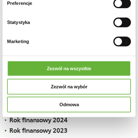
Spółdzielczego na lata 2021-2025
Preferencje
Informacja dodatkowa do sprawozdania
Statystyka
finansowego 2025 rok
Marketing
Opinia 2025
Zezwól na wszystkie
Archiwum
Zezwól na wybór
Odmowa
Rok finansowy 2024
Bilans 2024
Rok finansowy 2023