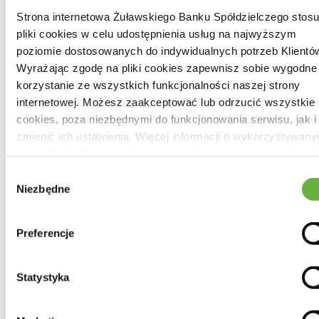
jest powiązany z danymi, do których został dołączony, w
Strona internetowa Żuławskiego Banku Spółdzielczego stosu
pliki cookies w celu udostępnienia usług na najwyższym
taki sposób, że jakakolwiek późniejsza zmiana tych
poziomie dostosowanych do indywidualnych potrzeb Klientó
danych jest rozpoznawalna.
Wyrażając zgodę na pliki cookies zapewnisz sobie wygodne
korzystanie ze wszystkich funkcjonalności naszej strony
Podstawowe właściwości podpisu
internetowej. Możesz zaakceptować lub odrzucić wszystkie p
cookies, poza niezbędnymi do funkcjonowania serwisu, jak i
elektronicznego:
zmienić ich ustawienia. Więcej informacji o wykorzystywany
przez Bank plikach cookies i sposobie przetwarzania danyc
unikalność (każdy podpisany dokument elektroniczny
znajdziesz w
Polityce Cookies
i
Polityce Prywatności
.
Wybór
ma unikalny podpis cyfrowy ściśle z nim związany),
Niezbędne
zgody
integralność (jakakolwiek zmiana dokumentu
podpisanego cyfrowo zostanie natychmiast wykryta w
Preferencje
momencie weryfikacji podpisu),
niezaprzeczalność (tylko osoba posiadająca klucz
Statystyka
prywatny, korespondujący z kluczem publicznym
wykorzystanym do weryfikacji podpisu, może