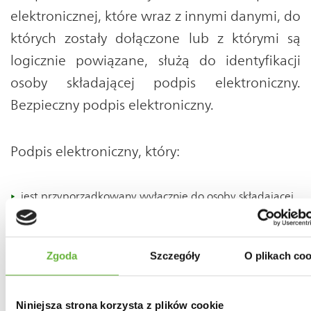
elektronicznej, które wraz z innymi danymi, do
których zostały dołączone lub z którymi są
logicznie powiązane, służą do identyfikacji
osoby składającej podpis elektroniczny.
Bezpieczny podpis elektroniczny.
Podpis elektroniczny, który:
jest przyporządkowany wyłącznie do osoby składającej
ten podpis,
jest sporządzany za pomocą, podlegających wyłącznej
kontroli osoby składającej podpis, bezpiecznych
Zgoda
Szczegóły
O plikach coo
urządzeń służących do składania podpisu
elektronicznego oraz przyporządkowanych do tej osoby
Niniejsza strona korzysta z plików cookie
danych,