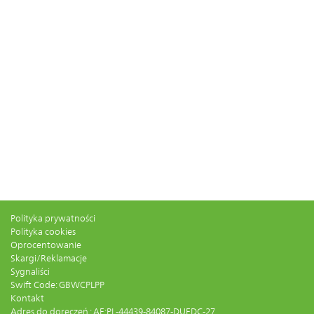
Polityka prywatności
Polityka cookies
Oprocentowanie
Skargi/Reklamacje
Sygnaliści
Swift Code: GBWCPLPP
Kontakt
Adres do doręczeń : AE:PL-44439-84087-DUEDC-27