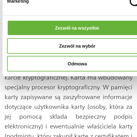
Marketing
wygenerować podpis pod dokumentem).
Elementy niezbędne do składania bezpiecznego
podpisu elektronicznego.
Zezwól na wszystkie
Certyfikat kwalifikowany
, który
Zezwól na wybór
wykorzystywany będzie do podpisywania
dokumentów elektronicznych. Jest wydawany
Odmowa
przez Krajową Izbę Rozliczeniową S.A. na
karcie kryptograficznej. Karta ma wbudowany
specjalny procesor kryptograficzny. W pamięci
karty zapisywane są zaszyfrowane informacje
dotyczące użytkownika karty (osoby, która za
jej pomocą składa bezpieczny podpis
elektroniczny) i ewentualnie właściciela karty
(podmiotu, który zakupił kartę z certyfikatem i